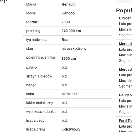
 2012
Marka
Renault
Popul
Model
Kangoo
Citroen
rocznik
2000
Lata pro
Moc sil
przebieg
240 000 km
Segmen
typ nadwozia
Bus
Merced
stan
nieuszkodzony
Lata pro
Moc sil
pojemność silnika
3
1900 cm
Segmen
paliwo
b.d.
Mercede
Lata pro
skrzynia biegów
b.d.
Moc sil
napęd
b.d.
Segmen
kolor
niebieski
Peugeot
Lata pro
lakier metaliczny
b.d.
Moc sil
wysokość ładunku
b.d.
Segmen
liczba osób
b.d.
Ford Tr
Lata pro
liczba drzwi
5-drzwiowy