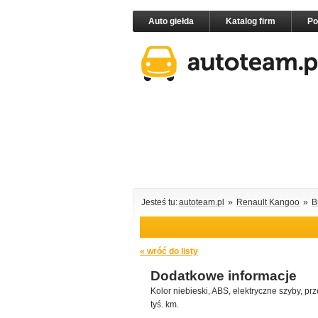
Auto giełda
Katalog firm
P
Jesteś tu:
autoteam.pl
»
Renault Kangoo
»
B
« wróć do listy
Dodatkowe informacje
Kolor niebieski, ABS, elektryczne szyby, pr
tyś. km.