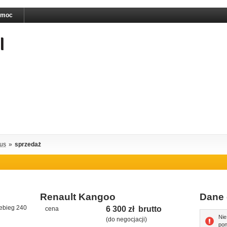
omoc
us
»
sprzedaż
Renault Kangoo
Dane 
zebieg 240
6 300 zł brutto
cena
Nie
(do negocjacji)
pon